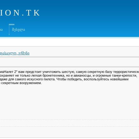
I O N . T K
ია
შესვლა
დასავლო, ექშენი
иаНалет 2" вам предстоит уничтожить шестую, самую секретную базу террористическ
 охраняет не только легкая бронетехника, но и авианосцы, и огромные танки-крепости,
даже для самого искусного пилота. Чтобы победить, воспользуйтесь новейшими
 секретным вооружением.