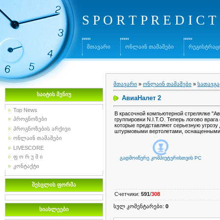
S P O R T P R E D I C T 
მთავარი
ონლაინ თამაშები
რეგისტრაც
მთავარი
»
ონლაინ თამაშები
»
სათავგა
საიტის მენიუ
АвиаНалет 2
Top News
В красочной компьютерной стрелялке "Ав
პროგნოზები
группировки N.I.T.O. Теперь логово врага
которые представляют серьезную угрозу 
პროგნოზების არქივი
штурмовыми вертолетами, оснащенными
ონლაინ თამაშები
LIVESCORE
ფ ო რ უ მ ი
გადმოიწერე კომპიუტერისთვის
PC
კონტაქტი
შესვლის ფორმა
Счетчики
:
591
/
308
სულ კომენტარები
:
0
სიახლეები